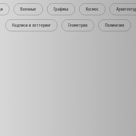
ди
Военные
Графика
Космос
Архитекту
Надписи и леттеринг
Геометрия
Полинезия