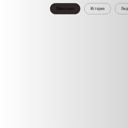
Животные
История
Лю