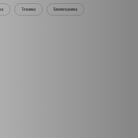
ра
Техника
Биомеханика